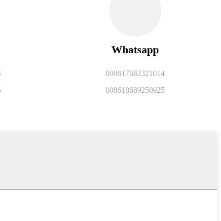
Whatsapp
4
008617682321014
5
008618689250925