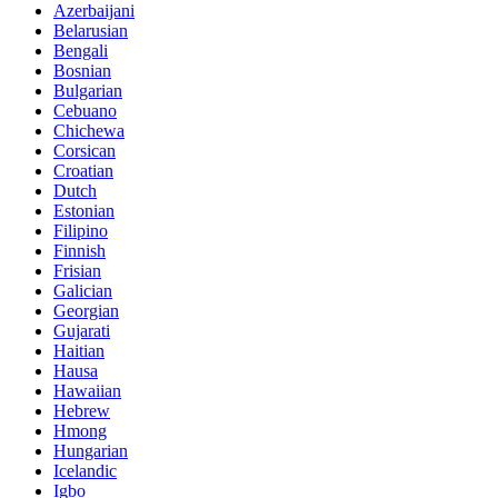
Azerbaijani
Belarusian
Bengali
Bosnian
Bulgarian
Cebuano
Chichewa
Corsican
Croatian
Dutch
Estonian
Filipino
Finnish
Frisian
Galician
Georgian
Gujarati
Haitian
Hausa
Hawaiian
Hebrew
Hmong
Hungarian
Icelandic
Igbo