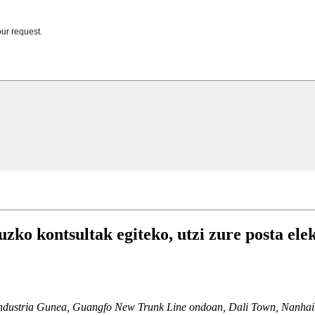
zko kontsultak egiteko, utzi zure posta ele
ndustria Gunea, Guangfo New Trunk Line ondoan, Dali Town, Nanhai 