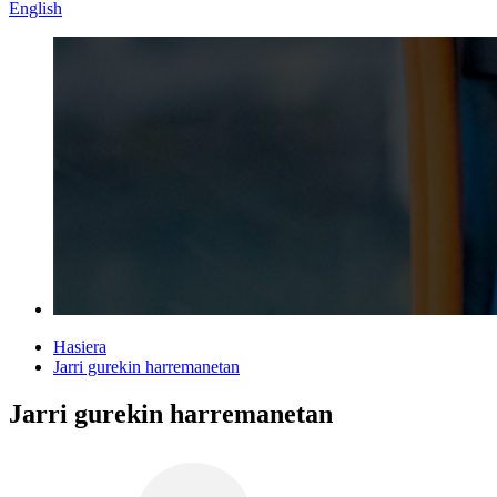
English
Hasiera
Jarri gurekin harremanetan
Jarri gurekin harremanetan