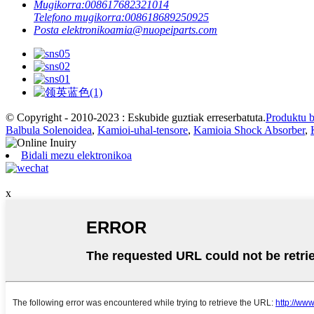
Mugikorra:
008617682321014
Telefono mugikorra:
008618689250925
Posta elektronikoa
mia@nuopeiparts.com
© Copyright - 2010-2023 : Eskubide guztiak erreserbatuta.
Produktu 
Balbula Solenoidea
,
Kamioi-uhal-tensore
,
Kamioia Shock Absorber
,
Bidali mezu elektronikoa
x