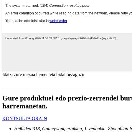
Idatzi zure mezua hemen eta bidali iezaguzu
Gure produktuei edo prezio-zerrendei buru
harremanetan.
KONTSULTA ORAIN
Helbidea:
318, Guangwang eraikina, 1. zenbakia, Zhongbian I