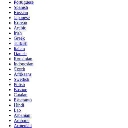
Portuguese
Spanish
Russian
Japanese
Korean
Arabic
Irish
Greek
Turkish
Italian
Danish
Romanian
Indonesian
Czech
Afrikaans
Swedish
Polish
Basque
Catalan
Esperanto
Hindi
Lao
Albanian
Amharic
Armenian