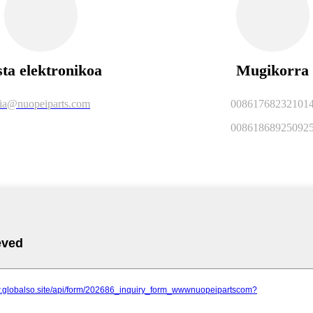
ta elektronikoa
Mugikorra
ia@nuopeiparts.com
00861768232101
00861868925092