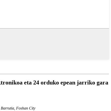
ktronikoa eta 24 orduko epean jarriko gara
Barrutia, Foshan City