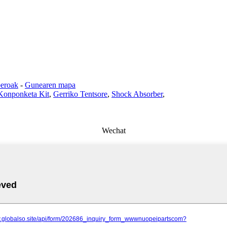
beroak
-
Gunearen mapa
Konponketa Kit
,
Gerriko Tentsore
,
Shock Absorber
,
Wechat