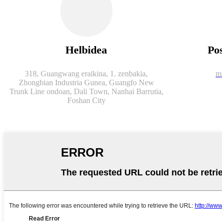
Helbidea
Pos
318, Guangwang eraikina, 1. zenbakia,
m
Zhongbian Industria Gunea, Guangfo New
Trunk Line ondoan, Dali Town, Nanhai Barrutia,
Foshan City